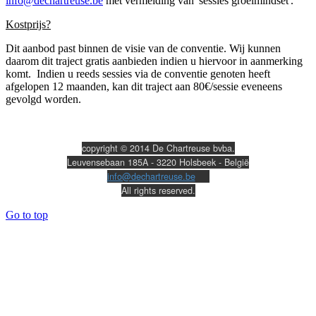
info@dechartreuse.be
met vermelding van 'sessies groeimindset'.
Kostprijs?
Dit aanbod past binnen de visie van de conventie. Wij kunnen
daarom dit traject gratis aanbieden indien u hiervoor in aanmerking
komt. Indien u reeds sessies via de conventie genoten heeft
afgelopen 12 maanden, kan dit traject aan 80€/sessie eveneens
gevolgd worden.
copyright © 2014 De Chartreuse bvba.
Leuvensebaan 185A - 3220 Holsbeek - België
info@dechartreuse.be
All rights reserved.
Go to top