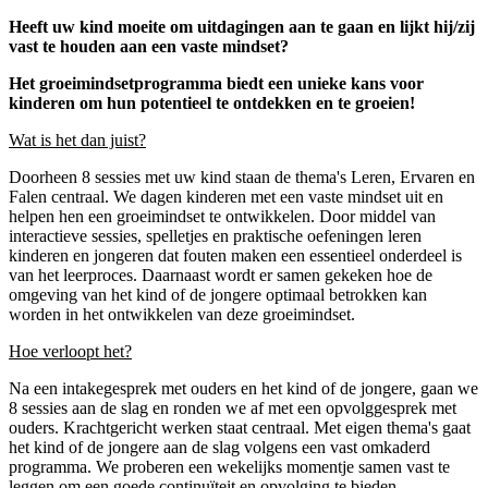
Heeft uw kind moeite om uitdagingen aan te gaan en lijkt hij/zij
vast te houden aan een vaste mindset?
Het groeimindsetprogramma biedt een unieke kans voor
kinderen om hun potentieel te ontdekken en te groeien!
Wat is het dan juist?
Doorheen 8 sessies met uw kind staan de thema's Leren, Ervaren en
Falen centraal. We dagen kinderen met een vaste mindset uit en
helpen hen een groeimindset te ontwikkelen. Door middel van
interactieve sessies, spelletjes en praktische oefeningen leren
kinderen en jongeren dat fouten maken een essentieel onderdeel is
van het leerproces. Daarnaast wordt er samen gekeken hoe de
omgeving van het kind of de jongere optimaal betrokken kan
worden in het ontwikkelen van deze groeimindset.
Hoe verloopt het?
Na een intakegesprek met ouders en het kind of de jongere, gaan we
8 sessies aan de slag en ronden we af met een opvolggesprek met
ouders. Krachtgericht werken staat centraal. Met eigen thema's gaat
het kind of de jongere aan de slag volgens een vast omkaderd
programma. We proberen een wekelijks momentje samen vast te
leggen om een goede continuïteit en opvolging te bieden.