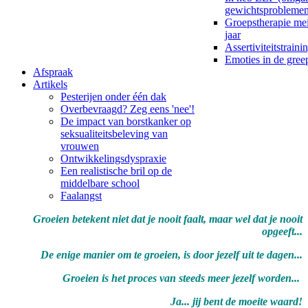
gewichtsproblemen
Groepstherapie me
jaar
Assertiviteitstraini
Emoties in de gre
Afspraak
Artikels
Pesterijen onder één dak
Overbevraagd? Zeg eens 'nee'!
De impact van borstkanker op
seksualiteitsbeleving van
vrouwen
Ontwikkelingsdyspraxie
Een realistische bril op de
middelbare school
Faalangst
Groeien betekent niet dat je nooit faalt, maar wel dat je nooit
opgeeft...
De enige manier om te groeien, is door jezelf uit te dagen...
Groeien is het proces van steeds meer jezelf worden...
Ja... jij bent de moeite waard!