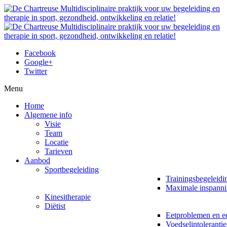
Facebook
Google+
Twitter
Menu
Home
Algemene info
Visie
Team
Locatie
Tarieven
Aanbod
Sportbegeleiding
Trainingsbegeleidi
Maximale inspanni
Kinesitherapie
Diëtist
Eetproblemen en ee
Voedselintolerantie