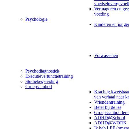
voedselovergevoel
Vermageren en ge
voeding
Psychologie
Kinderen en jonge
Volwassenen
Psychodiagnostiek
Executieve functietraining
Studiebegeleiding
Groepsaanbod
Krachtig kwetsbaar
van verhaal naar k
Vriendentraining
Beter bij de les
Groepsaanbod lere
ADHD@School
ADHD@WORK
Ik heb LEF (omga