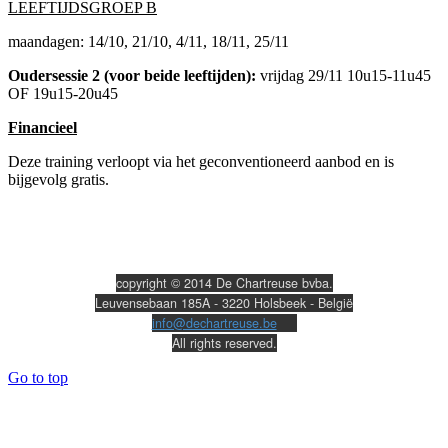
LEEFTIJDSGROEP B
maandagen: 14/10, 21/10, 4/11, 18/11, 25/11
Oudersessie 2 (voor beide leeftijden):
vrijdag 29/11 10u15-11u45
OF 19u15-20u45
Financieel
Deze training verloopt via het geconventioneerd aanbod en is
bijgevolg gratis.
copyright © 2014 De Chartreuse bvba.
Leuvensebaan 185A - 3220 Holsbeek - België
info@dechartreuse.be
All rights reserved.
Go to top