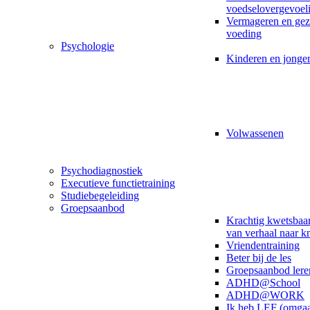
voedselovergevoel
Vermageren en ge
voeding
Psychologie
Kinderen en jonge
Volwassenen
Psychodiagnostiek
Executieve functietraining
Studiebegeleiding
Groepsaanbod
Krachtig kwetsbaar
van verhaal naar k
Vriendentraining
Beter bij de les
Groepsaanbod lere
ADHD@School
ADHD@WORK
Ik heb LEF (omga