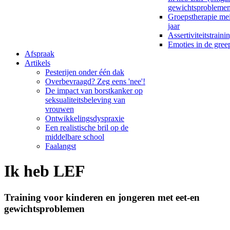
gewichtsproblemen
Groepstherapie me
jaar
Assertiviteitstraini
Emoties in de gre
Afspraak
Artikels
Pesterijen onder één dak
Overbevraagd? Zeg eens 'nee'!
De impact van borstkanker op
seksualiteitsbeleving van
vrouwen
Ontwikkelingsdyspraxie
Een realistische bril op de
middelbare school
Faalangst
Ik heb LEF
Training voor kinderen en jongeren met eet-en
gewichtsproblemen