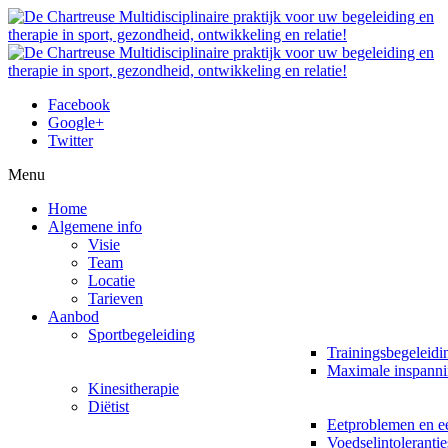
Facebook
Google+
Twitter
Menu
Home
Algemene info
Visie
Team
Locatie
Tarieven
Aanbod
Sportbegeleiding
Trainingsbegeleidi
Maximale inspanni
Kinesitherapie
Diëtist
Eetproblemen en ee
Voedselintolerantie