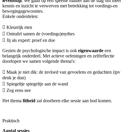
levensstijl
. We gaan op een speelse manier aan de slag om meer
kennis en inzicht te verwerven met betrekking tot voedings-en
bewegingsgewoontes.
Enkele onderdelen:
 Kleurrijk eten
 Ontrafel samen de (voedings)mythes
 Jij als expert: proef en doe
Gezien de psychologische impact is ook
eigenwaarde
een
belangrijk onderdeel. Met actieve oefeningen en zelfreflectie
doorlopen we samen volgende thema's:
 Maak je niet dik: de invloed van gevoelens en gedachten (ipv
denk je dun)
 Spiegeltje spiegeltje aan de wand
 Zeg eens nee
Het thema
fitheid
zal doorheen elke sessie aan bod komen.
Praktisch
Aantal sessies